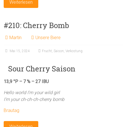
Weiterlesen
#210: Cherry Bomb
Martin
Unsere Biere
Mai 15, 2024
Frucht
,
Saison
,
Verkostung
Sour Cherry Saison
13,9 °P – 7 % – 27 IBU
Hello world I’m your wild girl
I’m your ch-ch-ch-cherry bomb
Brautag
Weiterlesen