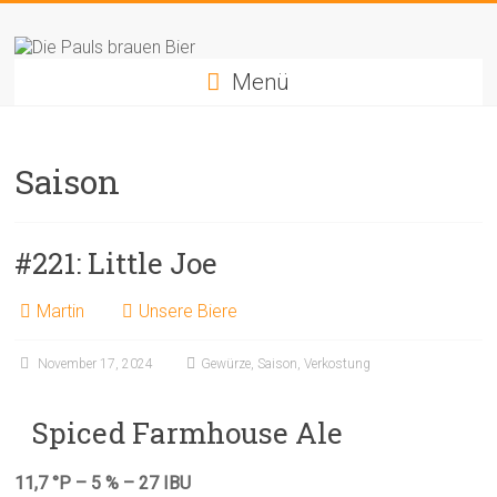
Zum
Die
Inhalt
springen
Pauls
Menü
brauen
Bier
Saison
#221: Little Joe
Martin
Unsere Biere
November 17, 2024
Gewürze
,
Saison
,
Verkostung
Spiced Farmhouse Ale
11,7 °P – 5 % – 27 IBU