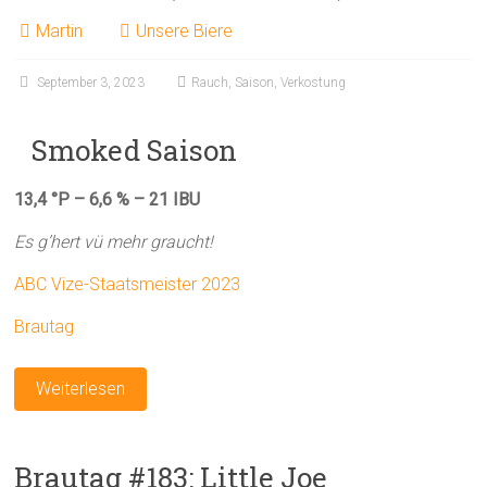
Martin
Unsere Biere
September 3, 2023
Rauch
,
Saison
,
Verkostung
Smoked Saison
13,4 °P – 6,6 % – 21 IBU
Es g’hert vü mehr graucht!
ABC Vize-Staatsmeister 2023
Brautag
Weiterlesen
Brautag #183: Little Joe