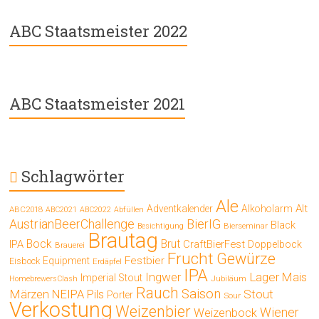
ABC Staatsmeister 2022
ABC Staatsmeister 2021
Schlagwörter
Ale
Alt
Adventkalender
Alkoholarm
ABC2018
ABC2021
ABC2022
Abfüllen
AustrianBeerChallenge
BierIG
Black
Bierseminar
Besichtigung
Brautag
Bock
Brut
IPA
CraftBierFest
Doppelbock
Brauerei
Frucht
Gewürze
Festbier
Equipment
Eisbock
Erdäpfel
IPA
Ingwer
Lager
Mais
Imperial Stout
Jubiläum
HomebrewersClash
Rauch
Saison
Märzen
Stout
NEIPA
Pils
Porter
Sour
Verkostung
Weizenbier
Wiener
Weizenbock