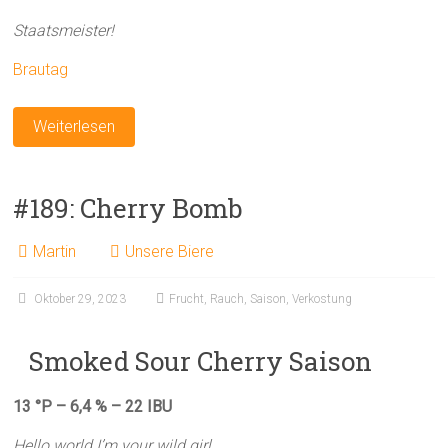
Staatsmeister!
Brautag
Weiterlesen
#189: Cherry Bomb
Martin
Unsere Biere
Oktober 29, 2023
Frucht
,
Rauch
,
Saison
,
Verkostung
Smoked Sour Cherry Saison
13 °P – 6,4 % – 22 IBU
Hello world I’m your wild girl