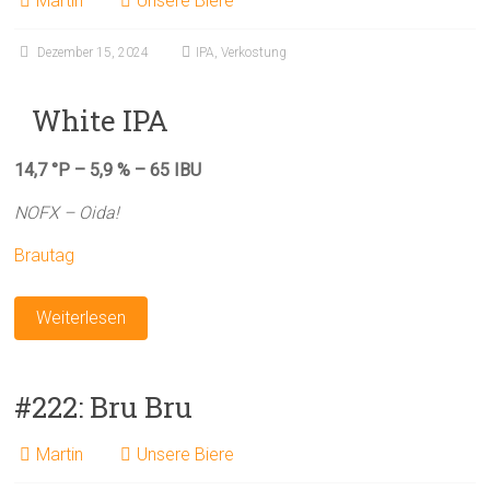
Martin
Unsere Biere
Dezember 15, 2024
IPA
,
Verkostung
White IPA
14,7 °P – 5,9 % – 65 IBU
NOFX – Oida!
Brautag
Weiterlesen
#222: Bru Bru
Martin
Unsere Biere