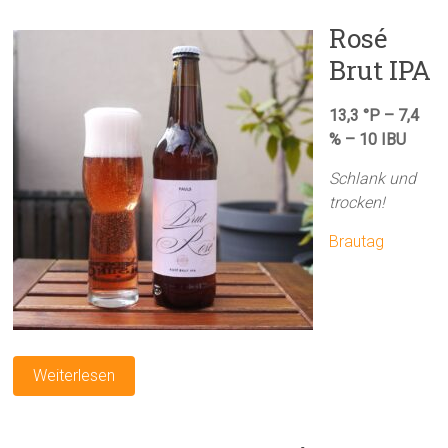
Rosé
Brut IPA
13,3 °P – 7,4
% – 10 IBU
Schlank und
trocken!
Brautag
Weiterlesen