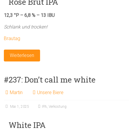
Rosé Brut IPA
12,3 °P – 6,8 % – 13 IBU
Schlank und trocken!
Brautag
Weiterlesen
#237: Don’t call me white
Martin
Unsere Biere
Mai 1, 2025
IPA
,
Verkostung
White IPA