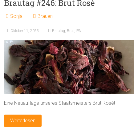
Brautag #246: Brut Rosé
Sonja
Brauen
Oktober 11, 2025
Brautag
,
Brut
,
IPA
Eine Neuauflage unseres Staatsmeisters Brut Rosé!
Weiterlesen