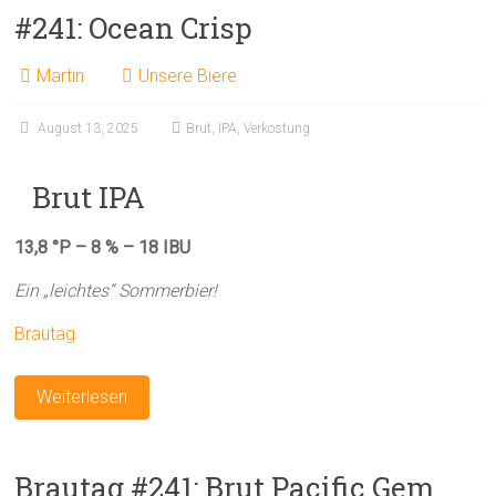
#241: Ocean Crisp
Martin
Unsere Biere
August 13, 2025
Brut
,
IPA
,
Verkostung
Brut IPA
13,8 °P – 8 % – 18 IBU
Ein „leichtes“ Sommerbier!
Brautag
Weiterlesen
Brautag #241: Brut Pacific Gem