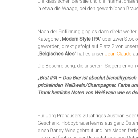
Die klassischen Bierstile und die international
in etwa die Waage, bei den gewerblichen Brauere
Nach der Einführung ging es dann direkt weiter 
Kategorie „
Modern Style IPA
“ über zwei Stock
geworden, direkt gefolgt auf Platz 2 von unser
„
Belgisches Ales
“ hat es unser
Jean Claude
auf
Die Beschreibung, die unserem Siegerbier von
„Brut IPA – Das Bier ist absolut bierstiltypisc
prickelnden Weißwein/Champagner. Farbe un
Trunk herrliche Noten von Weißwein wie es der 
Für Jörg Prähausers 20 jähriges Austrian Bee
Geschenk. Hobbybrauerteams aus ganz Öster
einen Barley Wine gebraut und ihre sieben fe
Jörg und fachkundiger Unterstützung von Pete