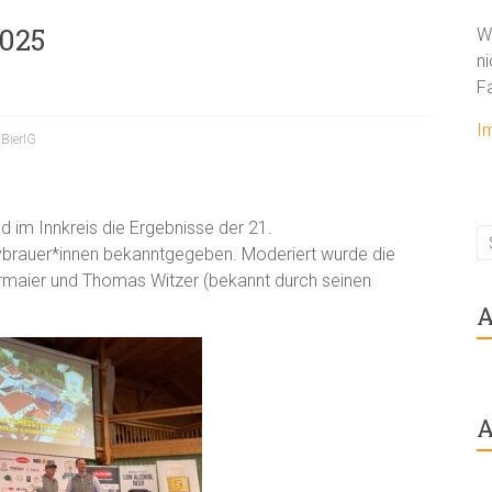
2025
W
ni
F
I
,
BierIG
d im Innkreis die Ergebnisse der 21.
brauer*innen bekanntgegeben. Moderiert wurde die
ermaier und Thomas Witzer (bekannt durch seinen
A
A