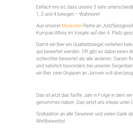
Einfach irre ist, dass unsere 3 sehr unterschied
1, 2 und 4 belegen – Wahnsinn!
Aus unserer
Musketier
-Reihe an „holzfassgerei
Kumpan Athos im Vorjahr auf den 4. Platz gesc
Damit ein Bier ein Qualtiätssiegel verliehen be
gut bewertet werden. Oft gibt es dabei einen A
schlechter bewertet als alle anderen. Darum fre
und natürlich besonders bei unseren Siegerbie
ein Bier zwei Gruppen an Juroren voll überzeu
Das ist jetzt das fünfte Jahr in Folge in dem w
genommen haben. Das setzt uns etwas unter D
Gratulation an alle Gewinner und vielen Dank d
Wettbewerbs!