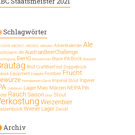
BC Staatsmeister 2021
Schlagwörter
Ale
Adventkalender
C2018
ABC2021
ABC2022
Abfüllen
AustrianBeerChallenge
Alt
lkoholarm
BierIG
Bock
Black IPA
Bierseminar
Brauerei
sichtigung
Brautag
Brut
CraftBierFest
Doppelbock
Frucht
Festbier
Equipment
sbock
Erdäpfel
ewürze
Ingwer
Imperial Stout
HomebrewersClash
PA
Lager
Mais
Märzen
NEIPA
Pils
Jubiläum
Rauch
Saison
Stout
rter
Sour
Verkostung
Weizenbier
Wiener Lager
eizenbock
Zwickl
Archiv