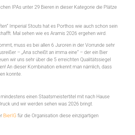
lichen IPAs unter 29 Bieren in dieser Kategorie die Plätze
ften“ Imperial Stouts hat es Porthos wie auch schon sein
hafft. Mal sehen wie es Aramis 2026 ergehen wird.
kommt, muss es bei allen 6 Juroren in der Vorrunde sehr
usreißer – „Ana scheißt an imma eine“ – der ein Bier
uen wir uns sehr über die 5 erreichten Qualitätssiegel
ren! An dieser Kombination erkennt man nämlich, dass
gen konnte.
ir mindestens einen Staatsmeistertitel mit nach Hause
ruck und wir werden sehen was 2026 bringt.
er
BierIG
für die Organisation diese einzigartigen