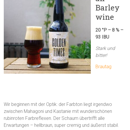
Barley
wine
20 °P – 8 % –
93 IBU
Stark und
bitter!
Brautag
Wir beginnen mit der Optik: der Farbton liegt irgendwo
zwischen Mahagoni und Kastanie mit wunderschönen
rubinroten Farbreflexen. Der Schaum übertrifft alle
Erwartungen – hellbraun, super cremig und äußerst stabil.