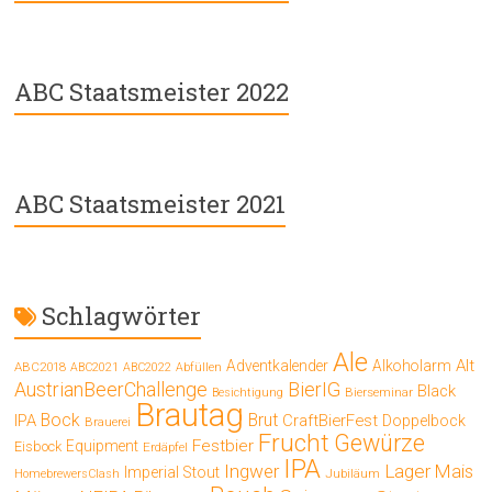
ABC Staatsmeister 2022
ABC Staatsmeister 2021
Schlagwörter
Ale
Alt
Adventkalender
Alkoholarm
ABC2018
ABC2021
ABC2022
Abfüllen
AustrianBeerChallenge
BierIG
Black
Bierseminar
Besichtigung
Brautag
Bock
Brut
IPA
CraftBierFest
Doppelbock
Brauerei
Frucht
Gewürze
Festbier
Equipment
Eisbock
Erdäpfel
IPA
Ingwer
Lager
Mais
Imperial Stout
Jubiläum
HomebrewersClash