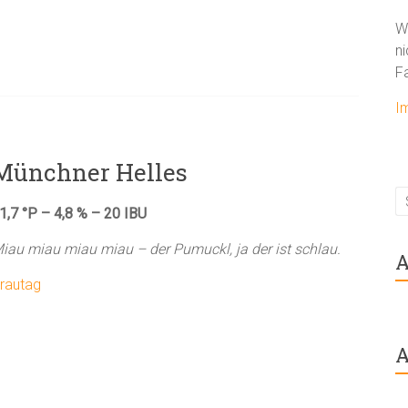
W
ni
F
I
Münchner Helles
1,7 °P – 4,8 % – 20 IBU
iau miau miau miau – der Pumuckl, ja der ist schlau.
A
rautag
A