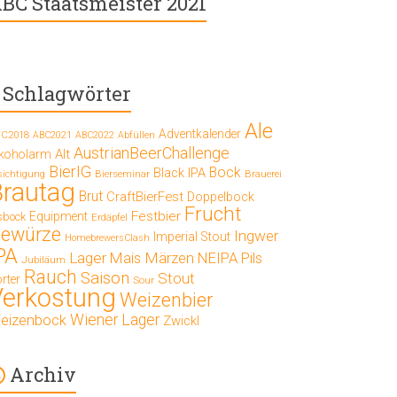
BC Staatsmeister 2021
Schlagwörter
Ale
Adventkalender
C2018
ABC2021
ABC2022
Abfüllen
AustrianBeerChallenge
Alt
lkoholarm
BierIG
Bock
Black IPA
Bierseminar
Brauerei
sichtigung
Brautag
Brut
CraftBierFest
Doppelbock
Frucht
Festbier
Equipment
sbock
Erdäpfel
ewürze
Ingwer
Imperial Stout
HomebrewersClash
PA
Lager
Mais
Märzen
NEIPA
Pils
Jubiläum
Rauch
Saison
Stout
rter
Sour
Verkostung
Weizenbier
Wiener Lager
eizenbock
Zwickl
Archiv