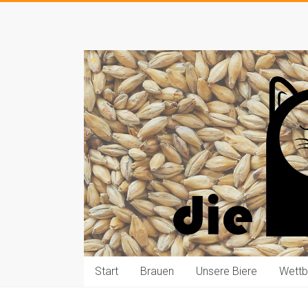
Zum
Inhalt
Die
springen
Pauls
brauen
Bier
Start
Brauen
Unsere Biere
Wett