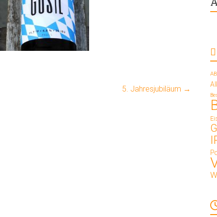
A
AB
A
5. Jahresjubiläum
→
Be
Ei
G
I
Po
W