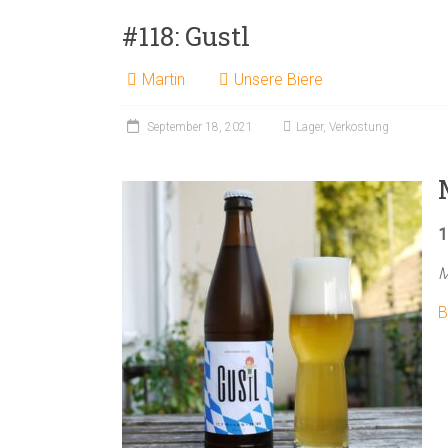
#118: Gustl
Martin
Unsere Biere
September 18, 2021
Lager
,
Verkostung
1
M
B