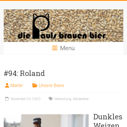
Zum
Die
Inhalt
springen
Pauls
brauen
Bier
Menü
#94: Roland
Martin
Unsere Biere
November 29, 2020
Verkostung
,
Weizenbier
Dunkles
Weizen