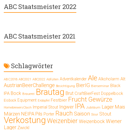
ABC Staatsmeister 2022
ABC Staatsmeister 2021
Schlagwörter
Ale
Alt
Adventkalender
Alkoholarm
ABC2018
ABC2021
ABC2022
Abfüllen
AustrianBeerChallenge
BierIG
Black
Bierseminar
Besichtigung
Brautag
Bock
Brut
IPA
CraftBierFest
Doppelbock
Brauerei
Frucht
Gewürze
Festbier
Equipment
Eisbock
Erdäpfel
IPA
Ingwer
Lager
Mais
Imperial Stout
Jubiläum
HomebrewersClash
Rauch
Saison
Märzen
Stout
NEIPA
Pils
Porter
Sour
Verkostung
Weizenbier
Wiener
Weizenbock
Lager
Zwickl