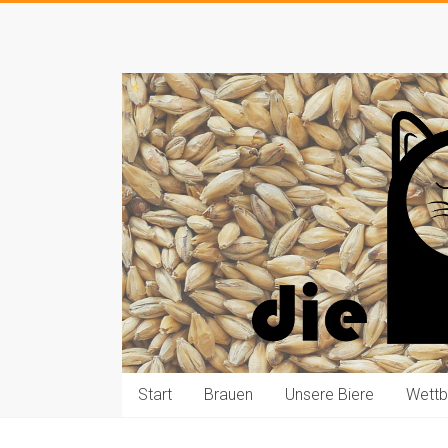
Zum
Inhalt
Die
springen
Pauls
brauen
Bier
Start
Brauen
Unsere Biere
Wett