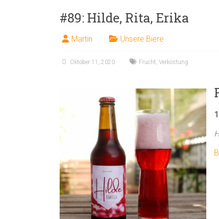
#89: Hilde, Rita, Erika
Martin
Unsere Biere
Oktober 11, 2020
Frucht
,
Verkostung
1
H
B