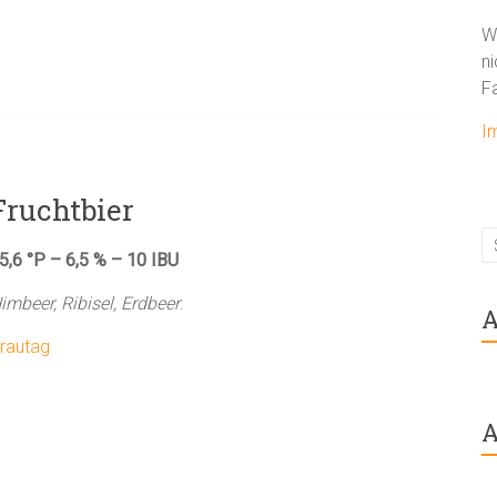
W
ni
F
I
Fruchtbier
5,6 °P – 6,5 % – 10 IBU
imbeer, Ribisel, Erdbeer
.
A
rautag
A