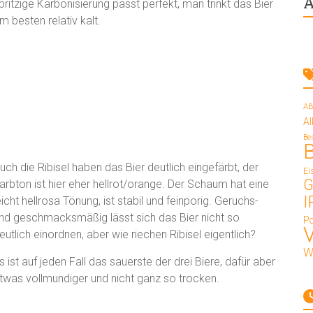
A
pritzige Karbonisierung passt perfekt, man trinkt das Bier
m besten relativ kalt.
AB
A
Be
uch die Ribisel haben das Bier deutlich eingefärbt, der
Ei
G
arbton ist hier eher hellrot/orange. Der Schaum hat eine
I
eicht hellrosa Tönung, ist stabil und feinporig. Geruchs-
nd geschmacksmäßig lässt sich das Bier nicht so
Po
eutlich einordnen, aber wie riechen Ribisel eigentlich?
W
s ist auf jeden Fall das sauerste der drei Biere, dafür aber
twas vollmundiger und nicht ganz so trocken.