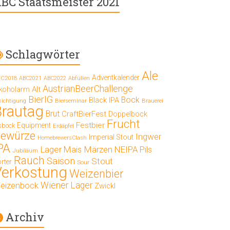
BC Staatsmeister 2021
Schlagwörter
Ale
Adventkalender
C2018
ABC2021
ABC2022
Abfüllen
AustrianBeerChallenge
Alt
lkoholarm
BierIG
Bock
Black IPA
Bierseminar
Brauerei
sichtigung
Brautag
Brut
CraftBierFest
Doppelbock
Frucht
Festbier
Equipment
sbock
Erdäpfel
ewürze
Ingwer
Imperial Stout
HomebrewersClash
PA
Lager
Mais
Märzen
NEIPA
Pils
Jubiläum
Rauch
Saison
Stout
rter
Sour
Verkostung
Weizenbier
Wiener Lager
eizenbock
Zwickl
Archiv