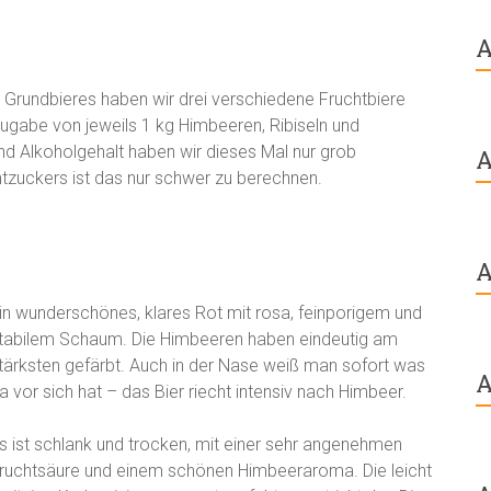
A
en Grundbieres haben wir drei verschiedene Fruchtbiere
ugabe von jeweils 1 kg Himbeeren, Ribiseln und
d Alkoholgehalt haben wir dieses Mal nur grob
A
tzuckers ist das nur schwer zu berechnen.
A
in wunderschönes, klares Rot mit rosa, feinporigem und
tabilem Schaum. Die Himbeeren haben eindeutig am
tärksten gefärbt. Auch in der Nase weiß man sofort was
A
a vor sich hat – das Bier riecht intensiv nach Himbeer.
s ist schlank und trocken, mit einer sehr angenehmen
ruchtsäure und einem schönen Himbeeraroma. Die leicht