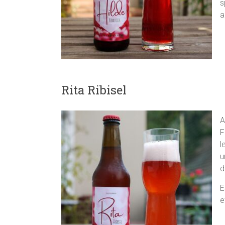
s
a
Rita Ribisel
A
F
l
u
d
E
e