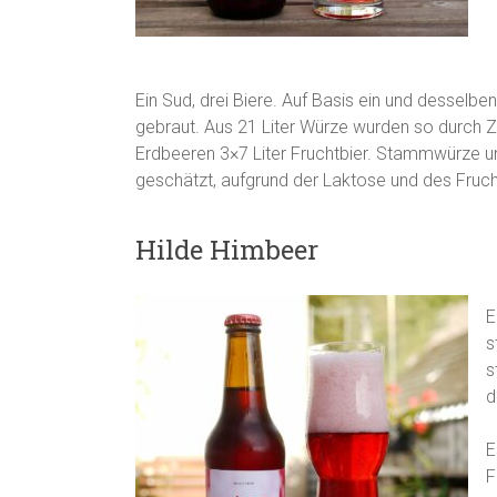
Ein Sud, drei Biere. Auf Basis ein und desselb
gebraut. Aus 21 Liter Würze wurden so durch Z
Erdbeeren 3×7 Liter Fruchtbier. Stammwürze un
geschätzt, aufgrund der Laktose und des Fruch
Hilde Himbeer
E
s
s
d
E
F