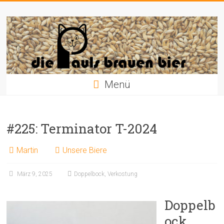
Zum
Die
Inhalt
springen
Pauls
brauen
Bier
Menü
#225: Terminator T-2024
Martin
Unsere Biere
März 9, 2025
Doppelbock
,
Verkostung
Doppelb
ock