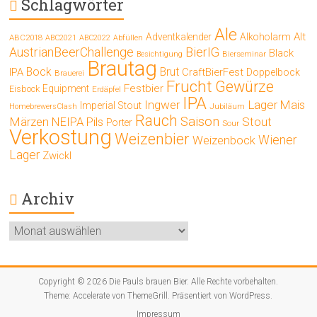
Schlagwörter
Ale
Alt
Adventkalender
Alkoholarm
ABC2018
ABC2021
ABC2022
Abfüllen
AustrianBeerChallenge
BierIG
Black
Bierseminar
Besichtigung
Brautag
Bock
Brut
IPA
CraftBierFest
Doppelbock
Brauerei
Frucht
Gewürze
Festbier
Equipment
Eisbock
Erdäpfel
IPA
Ingwer
Lager
Mais
Imperial Stout
Jubiläum
HomebrewersClash
Rauch
Saison
Märzen
Stout
NEIPA
Pils
Porter
Sour
Verkostung
Weizenbier
Wiener
Weizenbock
Lager
Zwickl
Archiv
Archiv
Copyright © 2026
Die Pauls brauen Bier
. Alle Rechte vorbehalten.
Theme:
Accelerate
von ThemeGrill. Präsentiert von
WordPress
.
Impressum