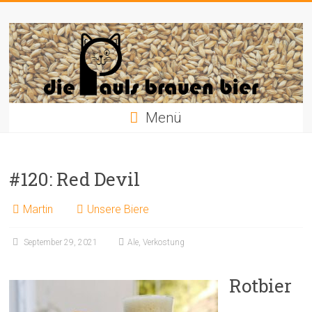
Zum
Die
Inhalt
springen
Pauls
brauen
Bier
Menü
#120: Red Devil
Martin
Unsere Biere
September 29, 2021
Ale
,
Verkostung
Rotbier