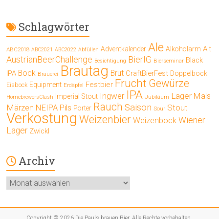
Schlagwörter
Ale
Alt
Adventkalender
Alkoholarm
ABC2018
ABC2021
ABC2022
Abfüllen
AustrianBeerChallenge
BierIG
Black
Bierseminar
Besichtigung
Brautag
Bock
Brut
IPA
CraftBierFest
Doppelbock
Brauerei
Frucht
Gewürze
Festbier
Equipment
Eisbock
Erdäpfel
IPA
Ingwer
Lager
Mais
Imperial Stout
Jubiläum
HomebrewersClash
Rauch
Saison
Märzen
Stout
NEIPA
Pils
Porter
Sour
Verkostung
Weizenbier
Wiener
Weizenbock
Lager
Zwickl
Archiv
Archiv
Copyright © 2026
Die Pauls brauen Bier
. Alle Rechte vorbehalten.