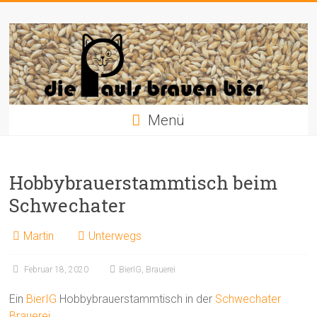
Zum
Die
Inhalt
springen
Pauls
brauen
Bier
Menü
Hobbybrauerstammtisch beim
Schwechater
Martin
Unterwegs
Februar 18, 2020
BierIG
,
Brauerei
Ein
BierIG
Hobbybrauerstammtisch in der
Schwechater
Brauerei
.