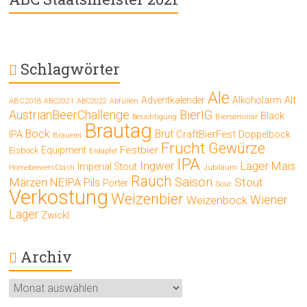
Schlagwörter
Ale
Alt
Adventkalender
Alkoholarm
ABC2018
ABC2021
ABC2022
Abfüllen
AustrianBeerChallenge
BierIG
Black
Bierseminar
Besichtigung
Brautag
Bock
Brut
IPA
CraftBierFest
Doppelbock
Brauerei
Frucht
Gewürze
Festbier
Equipment
Eisbock
Erdäpfel
IPA
Ingwer
Lager
Mais
Imperial Stout
Jubiläum
HomebrewersClash
Rauch
Saison
Märzen
Stout
NEIPA
Pils
Porter
Sour
Verkostung
Weizenbier
Wiener
Weizenbock
Lager
Zwickl
Archiv
Archiv