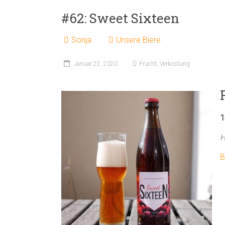
#62: Sweet Sixteen
Sonja
Unsere Biere
Januar 22, 2020
Frucht
,
Verkostung
1
H
B