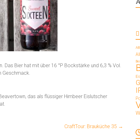
A
AB
A
Be
n. Das Bier hat mit über 16 °P Bockstärke und 6,3 % Vol.
hen Geschmack.
Ei
G
I
eavertown, das als flüssiger Himbeer Eislutscher
Po
at.
W
CraftTour: Brauküche 35
→