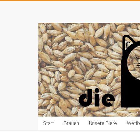
Zum
Inhalt
Die
springen
Pauls
brauen
Bier
Start
Brauen
Unsere Biere
Wett