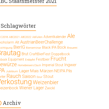
BC Staatsmeister 2021
Schlagwörter
Ale
Adventkalender
C2018
ABC2021
ABC2022
Abfüllen
AustrianBeerChallenge
Alt
lkoholarm
BierIG
Bock
Black IPA
Bierseminar
Brauerei
sichtigung
Brautag
Brut
CraftBierFest
Doppelbock
Frucht
Festbier
Equipment
sbock
Erdäpfel
ewürze
Ingwer
Imperial Stout
HomebrewersClash
PA
Lager
Mais
Märzen
NEIPA
Pils
Jubiläum
Rauch
Saison
Stout
rter
Sour
Verkostung
Weizenbier
Wiener Lager
eizenbock
Zwickl
Archiv