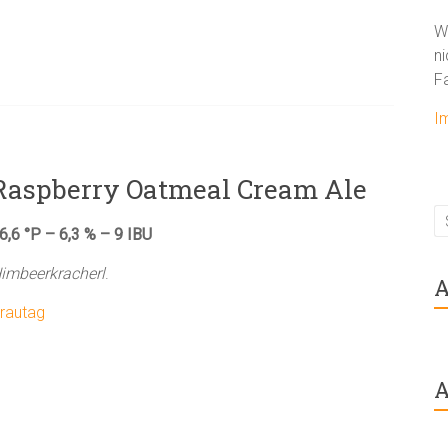
W
ni
F
I
Raspberry Oatmeal Cream Ale
6,6 °P – 6,3 % – 9 IBU
imbeerkracherl
.
A
rautag
A