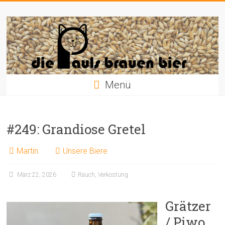
Zum
Die
Inhalt
springen
Pauls
brauen
Bier
Menü
#249: Grandiose Gretel
Martin
Unsere Biere
März 22, 2026
Rauch
,
Verkostung
Grätzer
/ Piwo