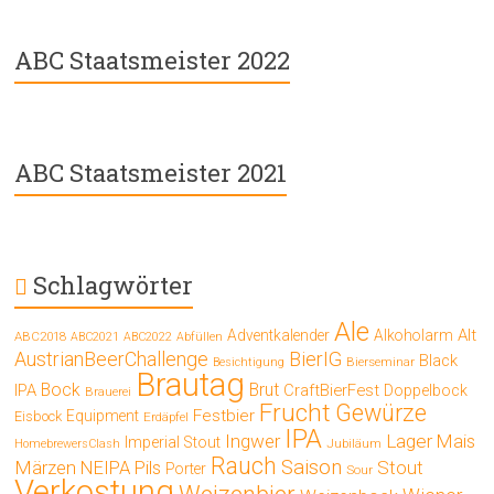
ABC Staatsmeister 2022
ABC Staatsmeister 2021
Schlagwörter
Ale
Alt
Adventkalender
Alkoholarm
ABC2018
ABC2021
ABC2022
Abfüllen
AustrianBeerChallenge
BierIG
Black
Bierseminar
Besichtigung
Brautag
Bock
Brut
IPA
CraftBierFest
Doppelbock
Brauerei
Frucht
Gewürze
Festbier
Equipment
Eisbock
Erdäpfel
IPA
Ingwer
Lager
Mais
Imperial Stout
Jubiläum
HomebrewersClash
Rauch
Saison
Märzen
Stout
NEIPA
Pils
Porter
Sour
Verkostung