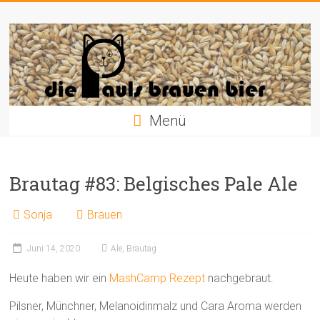
Zum
Die
Inhalt
springen
Pauls
brauen
Bier
Menü
Brautag #83: Belgisches Pale Ale
Sonja
Brauen
Juni 14, 2020
Ale
,
Brautag
Heute haben wir ein
MashCamp Rezept
nachgebraut.
Pilsner, Münchner, Melanoidinmalz und Cara Aroma werden