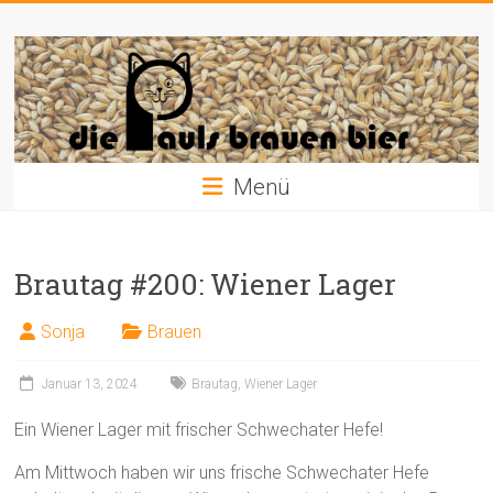
Zum
Die
Inhalt
springen
Pauls
brauen
Bier
Menü
Brautag #200: Wiener Lager
Sonja
Brauen
Januar 13, 2024
Brautag
,
Wiener Lager
Ein Wiener Lager mit frischer Schwechater Hefe!
Am Mittwoch haben wir uns frische Schwechater Hefe