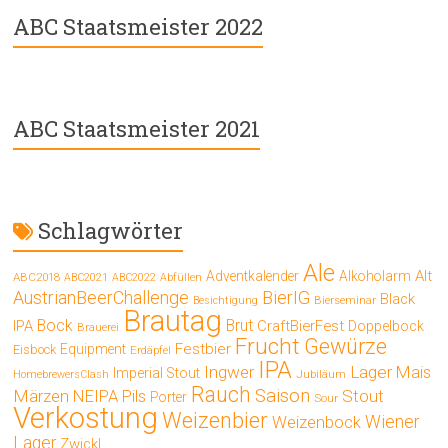
ABC Staatsmeister 2022
ABC Staatsmeister 2021
Schlagwörter
Ale
Alt
Adventkalender
Alkoholarm
ABC2018
ABC2021
ABC2022
Abfüllen
AustrianBeerChallenge
BierIG
Black
Bierseminar
Besichtigung
Brautag
Bock
Brut
IPA
CraftBierFest
Doppelbock
Brauerei
Frucht
Gewürze
Festbier
Equipment
Eisbock
Erdäpfel
IPA
Ingwer
Lager
Mais
Imperial Stout
Jubiläum
HomebrewersClash
Rauch
Saison
Märzen
Stout
NEIPA
Pils
Porter
Sour
Verkostung
Weizenbier
Wiener
Weizenbock
Lager
Zwickl