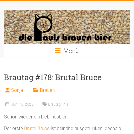
Zum
Die
Inhalt
springen
Pauls
brauen
Bier
Menü
Brautag #178: Brutal Bruce
Sonja
Brauen
Juni 10, 2023
Brautag
,
Pils
Schon wieder ein Lieblingsbier!
Der erste
Brutal Bruce
ist beinahe ausgetrunken, deshalb