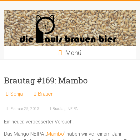
Zum
Die
Inhalt
springen
Pauls
brauen
Bier
Menü
Brautag #169: Mambo
Sonja
Brauen
Februar 25, 2023
Brautag
,
NEIPA
Ein neuer, verbesserter Versuch.
Das Mango NEIPA „
Mambo
“ haben wir vor einem Jahr