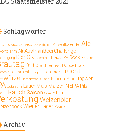
BC Staatsmeister 2021
Schlagwörter
Ale
Adventkalender
C2018
ABC2021
ABC2022
Abfüllen
AustrianBeerChallenge
Alt
lkoholarm
BierIG
Bock
Black IPA
Bierseminar
Brauerei
sichtigung
Brautag
Brut
CraftBierFest
Doppelbock
Frucht
Festbier
Equipment
sbock
Erdäpfel
ewürze
Ingwer
Imperial Stout
HomebrewersClash
PA
Lager
Mais
Märzen
NEIPA
Pils
Jubiläum
Rauch
Saison
Stout
rter
Sour
Verkostung
Weizenbier
Wiener Lager
eizenbock
Zwickl
Archiv