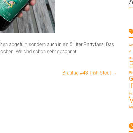
A
hen abgefüllt, sondern auch in ein 5 Liter Partyfass. Das
AB
tochen. Wir sind schon sehr gespannt.
A
Be
Brautag #43: Irish Stout
→
Ei
G
I
Po
W