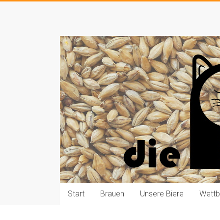
Zum
Inhalt
Die
springen
Pauls
brauen
Bier
Start
Brauen
Unsere Biere
Wett