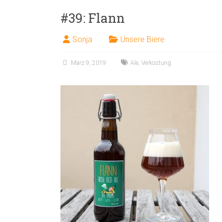
#39: Flann
Sonja
Unsere Biere
März 9, 2019
Ale
,
Verkostung