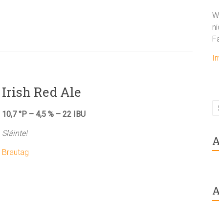
W
ni
F
I
Irish Red Ale
10,7 °P – 4,5 % – 22 IBU
Sláinte!
A
Brautag
A