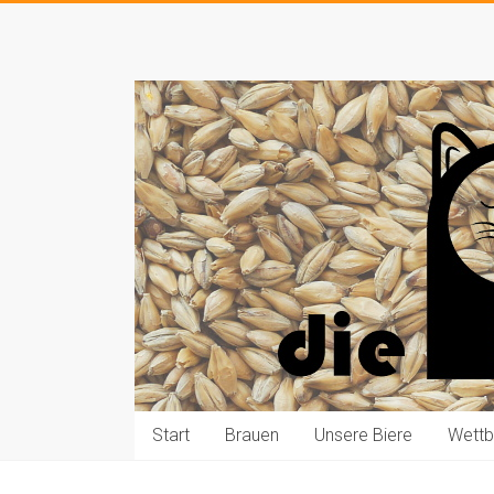
Zum
Inhalt
Die
springen
Pauls
brauen
Bier
Start
Brauen
Unsere Biere
Wett