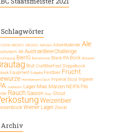
BC Staatsmeister 2021
Schlagwörter
Ale
Adventkalender
C2018
ABC2021
ABC2022
Abfüllen
AustrianBeerChallenge
Alt
lkoholarm
BierIG
Bock
Black IPA
Bierseminar
Brauerei
sichtigung
Brautag
Brut
CraftBierFest
Doppelbock
Frucht
Festbier
Equipment
sbock
Erdäpfel
ewürze
Ingwer
Imperial Stout
HomebrewersClash
PA
Lager
Mais
Märzen
NEIPA
Pils
Jubiläum
Rauch
Saison
Stout
rter
Sour
Verkostung
Weizenbier
Wiener Lager
eizenbock
Zwickl
Archiv