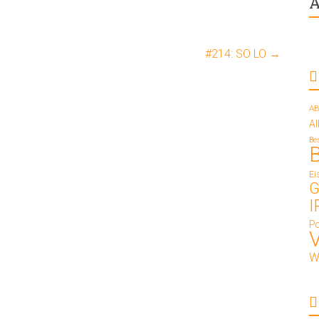
A
#214: SO LO
→
AB
A
Be
Ei
G
I
Po
W