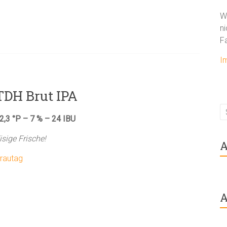
W
ni
F
I
TDH Brut IPA
2,3 °P – 7 % – 24 IBU
isige Frische!
A
rautag
A