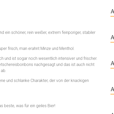
A
d ein schöner, rein weißer, extrem feinporiger, stabiler
A
super frisch, man erahnt Minze und Menthol.
 und ist sogar noch wesentlich intensiver und frischer.
A
etschereisbonbons nachgesagt und das ist auch nicht
 ab.
ene und schlanke Charakter, der von der knackigen
A
s beste, was für ein geiles Bier!