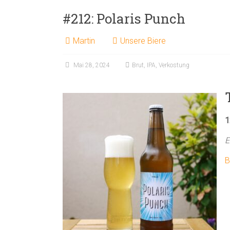
#212: Polaris Punch
Martin
Unsere Biere
Mai 28, 2024
Brut
,
IPA
,
Verkostung
1
E
B