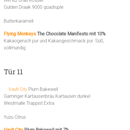
Wimitz Bräu Rotbier
Gulden Draak 9000 quadruple
Butterkaramell
Flying Monkeys
The Chocolate Manifesto mit 10%
Kakaogeruch pur und Kakaogeschmack pur. Süß,
vollmundig.
Tür 11
Vault City
Plum Bakewell
Gaminger Kartausenbräu Kartausen dunkel
Westmalle Trappist Extra
Yuzu Citrus
Vault City
Plum Bakewell mit 7%