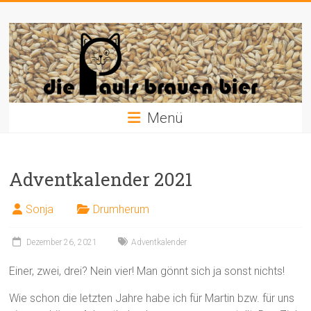
Zum
Die
Inhalt
springen
Pauls
brauen
Bier
Menü
Adventkalender 2021
Sonja
Drumherum
Dezember 26, 2021
Adventkalender
Einer, zwei, drei? Nein vier! Man gönnt sich ja sonst nichts!
Wie schon die letzten Jahre habe ich für Martin bzw. für uns