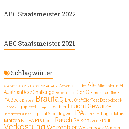
ABC Staatsmeister 2022
ABC Staatsmeister 2021
Schlagwörter
Ale
Alt
Adventkalender
Alkoholarm
ABC2018
ABC2021
ABC2022
Abfüllen
AustrianBeerChallenge
BierIG
Black
Bierseminar
Besichtigung
Brautag
Bock
Brut
IPA
CraftBierFest
Doppelbock
Brauerei
Frucht
Gewürze
Festbier
Equipment
Eisbock
Erdäpfel
IPA
Ingwer
Lager
Mais
Imperial Stout
Jubiläum
HomebrewersClash
Rauch
Saison
Märzen
Stout
NEIPA
Pils
Porter
Sour
Verkostung
Weizenbier
Wiener
Weizenbock