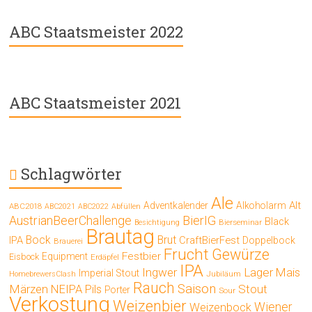
ABC Staatsmeister 2022
ABC Staatsmeister 2021
Schlagwörter
Ale
Alt
Adventkalender
Alkoholarm
ABC2018
ABC2021
ABC2022
Abfüllen
AustrianBeerChallenge
BierIG
Black
Bierseminar
Besichtigung
Brautag
Bock
Brut
IPA
CraftBierFest
Doppelbock
Brauerei
Frucht
Gewürze
Festbier
Equipment
Eisbock
Erdäpfel
IPA
Ingwer
Lager
Mais
Imperial Stout
Jubiläum
HomebrewersClash
Rauch
Saison
Märzen
Stout
NEIPA
Pils
Porter
Sour
Verkostung
Weizenbier
Wiener
Weizenbock