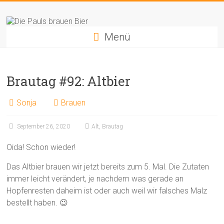
Zum
Die
Inhalt
springen
Pauls
Menü
brauen
Bier
Brautag #92: Altbier
Sonja
Brauen
September 26, 2020
Alt
,
Brautag
Oida! Schon wieder!
Das Altbier brauen wir jetzt bereits zum 5. Mal. Die Zutaten
immer leicht verändert, je nachdem was gerade an
Hopfenresten daheim ist oder auch weil wir falsches Malz
bestellt haben. 😉