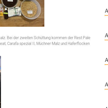
A
A
Malz. Bei der zweiten Schüttung kommen der Rest Pale
at, Carafa spezial II, Müchner Malz und Haferflocken
A
A