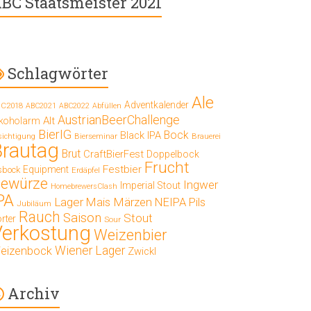
BC Staatsmeister 2021
Schlagwörter
Ale
Adventkalender
C2018
ABC2021
ABC2022
Abfüllen
AustrianBeerChallenge
Alt
lkoholarm
BierIG
Bock
Black IPA
Bierseminar
Brauerei
sichtigung
Brautag
Brut
CraftBierFest
Doppelbock
Frucht
Festbier
Equipment
sbock
Erdäpfel
ewürze
Ingwer
Imperial Stout
HomebrewersClash
PA
Lager
Mais
Märzen
NEIPA
Pils
Jubiläum
Rauch
Saison
Stout
rter
Sour
Verkostung
Weizenbier
Wiener Lager
eizenbock
Zwickl
Archiv