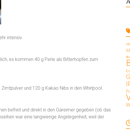
A
hr intensiv.
AB
A
Be
lich, es kommen 40 g Perle als Bitterhopfen zum
Ei
G
I
Zimtpulver und 120 g Kakao Nibs in den Whirlpool.
Po
W
en befreit und direkt in den Gäreimer gegeben (ob das
seihen war eine langwierige Angelegenheit, weil der