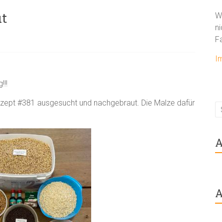
ut
W
ni
F
I
!!!
zept #381 ausgesucht und nachgebraut. Die Malze dafür
A
A