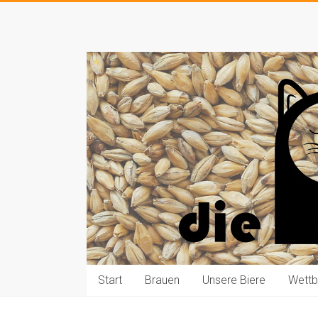
Zum
Inhalt
Die
springen
Pauls
brauen
Bier
Start
Brauen
Unsere Biere
Wett