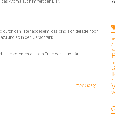
A
et das Aroma auch im fertigen Bier.
nd durch den Filter abgeseiht, das ging sich gerade noch
azu und ab in den Gärschrank.
AB
A
Be
sind – die kommen erst am Ende der Hauptgärung
Ei
G
I
Po
#29: Goaty
→
W