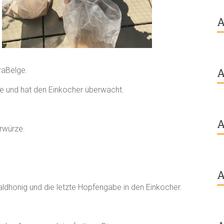
A
raBelge.
A
ie und hat den Einkocher überwacht.
A
erwürze.
A
honig und die letzte Hopfengabe in den Einkocher.