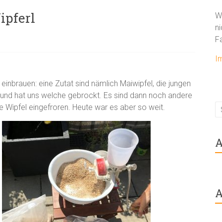
ipferl
W
ni
F
I
einbrauen: eine Zutat sind nämlich Maiwipfel, die jungen
ch und hat uns welche gebrockt. Es sind dann noch andere
ipfel eingefroren. Heute war es aber so weit.
A
A