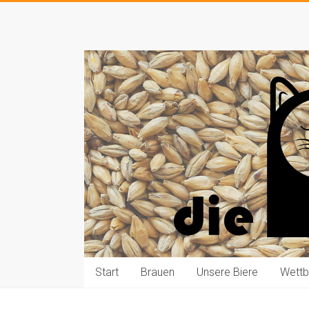
Zum
Inhalt
Die
springen
Pauls
brauen
Bier
Start
Brauen
Unsere Biere
Wett