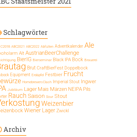
BC Staatsmeister 2021
Schlagwörter
Ale
Adventkalender
C2018
ABC2021
ABC2022
Abfüllen
AustrianBeerChallenge
Alt
lkoholarm
BierIG
Bock
Black IPA
Bierseminar
Brauerei
sichtigung
Brautag
Brut
CraftBierFest
Doppelbock
Frucht
Festbier
Equipment
sbock
Erdäpfel
ewürze
Ingwer
Imperial Stout
HomebrewersClash
PA
Lager
Mais
Märzen
NEIPA
Pils
Jubiläum
Rauch
Saison
Stout
rter
Sour
Verkostung
Weizenbier
Wiener Lager
eizenbock
Zwickl
Archiv