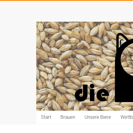
Zum
Inhalt
Die
springen
Pauls
brauen
Bier
Start
Brauen
Unsere Biere
Wett