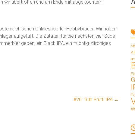
A
 wir übertroffen und am Ende mit abgekochtem
 österreichischen Onlineshop für Hobbybrauer. Wir haben
lager aufgefüllt. Die Zutaten für die nächsten vier Sude
ommerbier geben, ein Black IPA, ein fruchtig-zitroniges
AB
A
Be
Ei
G
I
Po
#20: Tutti Frutti IPA
→
W