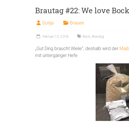
Brautag #22: We love Boc
Sonja
Brauen
Februar 10, 2018
Bock
,
Brautag
„Gut Ding braucht Weile“, deshalb wird der
Mai
mit untergäriger Hefe.