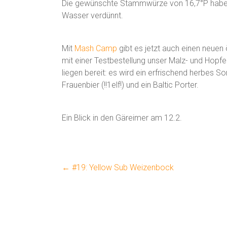
Die gewünschte Stammwürze von 16,7°P haben
Wasser verdünnt.
Mit
Mash Camp
gibt es jetzt auch einen neuen
mit einer Testbestellung unser Malz- und Hopfen
liegen bereit: es wird ein erfrischend herbes S
Frauenbier (!!1elf!) und ein Baltic Porter.
Ein Blick in den Gäreimer am 12.2.
←
#19: Yellow Sub Weizenbock