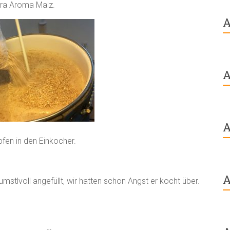
ara Aroma Malz.
A
A
A
en in den Einkocher.
A
umstlvoll angefüllt, wir hatten schon Angst er kocht über.