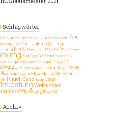
BC Staatsmeister 2021
Schlagwörter
Ale
Adventkalender
C2018
ABC2021
ABC2022
Abfüllen
AustrianBeerChallenge
Alt
lkoholarm
BierIG
Bock
Black IPA
Bierseminar
Brauerei
sichtigung
Brautag
Brut
CraftBierFest
Doppelbock
Frucht
Festbier
Equipment
sbock
Erdäpfel
ewürze
Ingwer
Imperial Stout
HomebrewersClash
PA
Lager
Mais
Märzen
NEIPA
Pils
Jubiläum
Rauch
Saison
Stout
rter
Sour
Verkostung
Weizenbier
Wiener Lager
eizenbock
Zwickl
Archiv