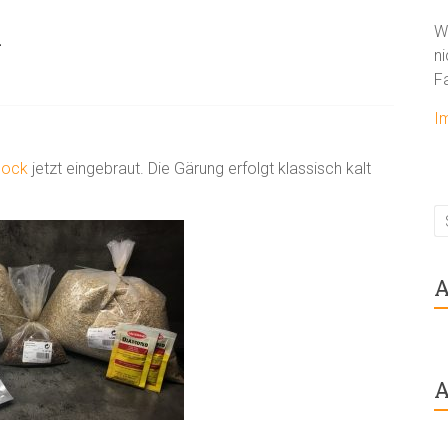
k
W
ni
F
I
bock
jetzt eingebraut. Die Gärung erfolgt klassisch kalt
A
A