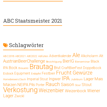
ABC Staatsmeister 2021
Schlagwörter
Ale
Alt
Adventkalender
Alkoholarm
ABC2018
ABC2021
ABC2022
Abfüllen
AustrianBeerChallenge
BierIG
Black
Bierseminar
Besichtigung
Brautag
Bock
Brut
IPA
CraftBierFest
Doppelbock
Brauerei
Frucht
Gewürze
Festbier
Equipment
Eisbock
Erdäpfel
IPA
Ingwer
Lager
Mais
Imperial Stout
Jubiläum
HomebrewersClash
Rauch
Saison
Märzen
Stout
NEIPA
Pils
Porter
Sour
Verkostung
Weizenbier
Wiener
Weizenbock
Lager
Zwickl