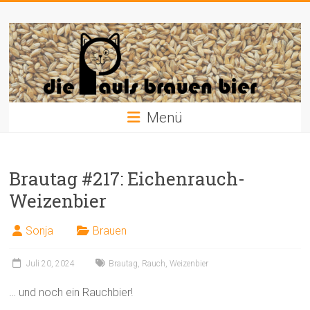
Zum
Die
Inhalt
springen
Pauls
brauen
Bier
Menü
Brautag #217: Eichenrauch-
Weizenbier
Sonja
Brauen
Juli 20, 2024
Brautag
,
Rauch
,
Weizenbier
… und noch ein Rauchbier!