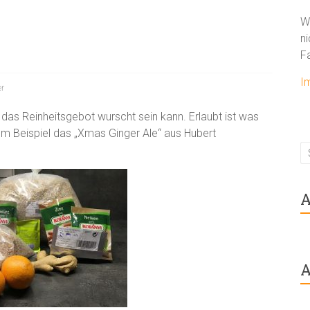
W
ni
F
I
er
as Reinheitsgebot wurscht sein kann. Erlaubt ist was
um Beispiel das „Xmas Ginger Ale“ aus Hubert
A
A