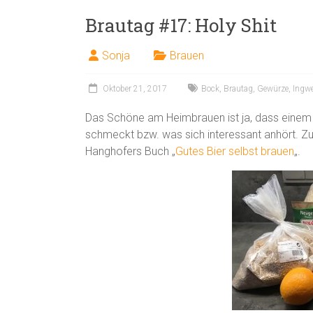
Brautag #17: Holy Shit
Sonja
Brauen
Oktober 21, 2017
Bock
,
Brautag
,
Gewürze
,
Ingw
Das Schöne am Heimbrauen ist ja, dass einem d
schmeckt bzw. was sich interessant anhört. Z
Hanghofers Buch „
Gutes Bier selbst brauen
„.