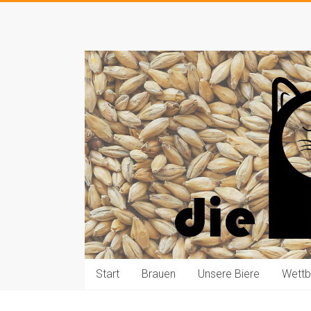
Zum
Inhalt
Die
springen
Pauls
brauen
Bier
Start
Brauen
Unsere Biere
Wett