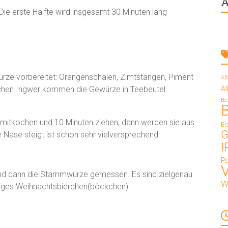
A
 Die erste Hälfte wird insgesamt 30 Minuten lang
ürze vorbereitet: Orangenschalen, Zimtstangen, Piment
AB
chen Ingwer kommen die Gewürze in Teebeutel.
A
Be
 mitkochen und 10 Minuten ziehen, dann werden sie aus
Ei
G
e Nase steigt ist schon sehr vielversprechend.
I
Po
nd dann die Stammwürze gemessen. Es sind zielgenau
W
rziges Weihnachtsbierchen(böckchen).