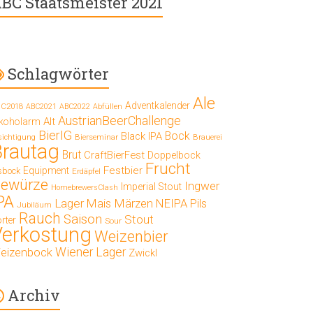
BC Staatsmeister 2021
Schlagwörter
Ale
Adventkalender
C2018
ABC2021
ABC2022
Abfüllen
AustrianBeerChallenge
Alt
lkoholarm
BierIG
Bock
Black IPA
Bierseminar
Brauerei
sichtigung
Brautag
Brut
CraftBierFest
Doppelbock
Frucht
Festbier
Equipment
sbock
Erdäpfel
ewürze
Ingwer
Imperial Stout
HomebrewersClash
PA
Lager
Mais
Märzen
NEIPA
Pils
Jubiläum
Rauch
Saison
Stout
rter
Sour
Verkostung
Weizenbier
Wiener Lager
eizenbock
Zwickl
Archiv