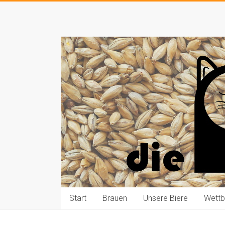
Zum
Inhalt
Die
springen
Pauls
brauen
Bier
Start
Brauen
Unsere Biere
Wett