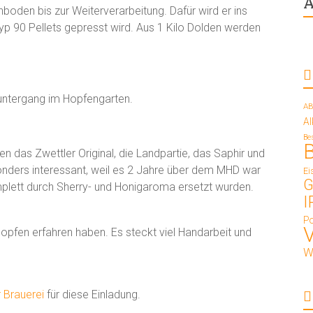
A
oden bis zur Weiterverarbeitung. Dafür wird er ins
 Typ 90 Pellets gepresst wird. Aus 1 Kilo Dolden werden
untergang im Hopfengarten.
AB
A
Be
ben das Zwettler Original, die Landpartie, das Saphir und
onders interessant, weil es 2 Jahre über dem MHD war
Ei
G
plett durch Sherry- und Honigaroma ersetzt wurden.
I
Po
opfen erfahren haben. Es steckt viel Handarbeit und
W
 Brauerei
für diese Einladung.