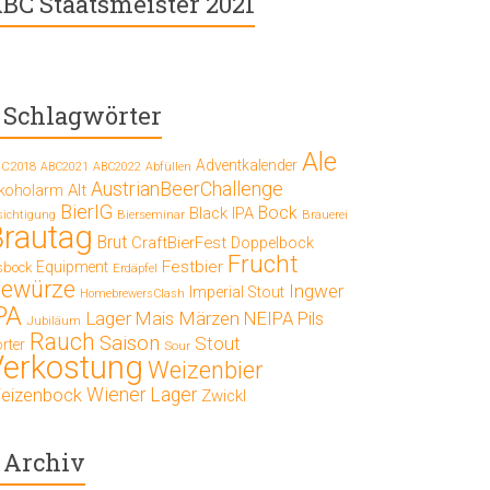
BC Staatsmeister 2021
Schlagwörter
Ale
Adventkalender
C2018
ABC2021
ABC2022
Abfüllen
AustrianBeerChallenge
Alt
lkoholarm
BierIG
Bock
Black IPA
Bierseminar
Brauerei
sichtigung
Brautag
Brut
CraftBierFest
Doppelbock
Frucht
Festbier
Equipment
sbock
Erdäpfel
ewürze
Ingwer
Imperial Stout
HomebrewersClash
PA
Lager
Mais
Märzen
NEIPA
Pils
Jubiläum
Rauch
Saison
Stout
rter
Sour
Verkostung
Weizenbier
Wiener Lager
eizenbock
Zwickl
Archiv